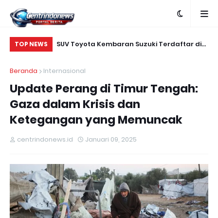
ntuk Warga RI:
SUV Toyota Kembaran Suzuki Terdaftar di
PS
TOP NEWS
Indonesia, Ini Bocoran Nilai Jualnya
Jo
Beranda
Internasional
Update Perang di Timur Tengah:
Gaza dalam Krisis dan
Ketegangan yang Memuncak
centrindonews.id
Januari 09, 2025