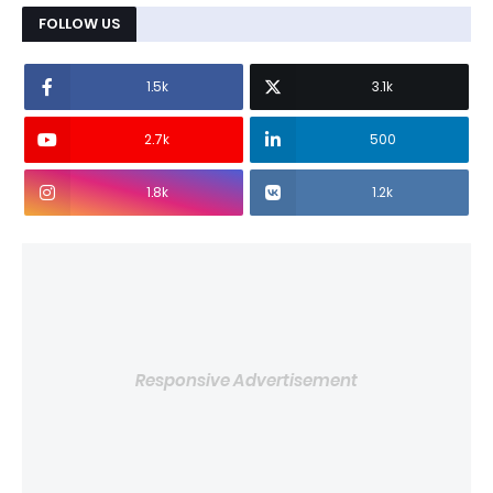
FOLLOW US
1.5k
3.1k
2.7k
500
1.8k
1.2k
Responsive Advertisement